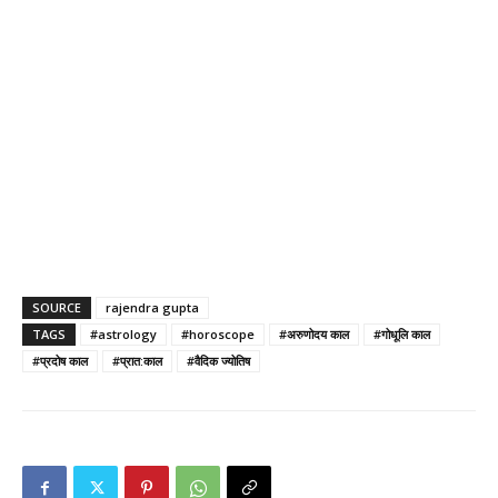
SOURCE
rajendra gupta
TAGS
#astrology
#horoscope
#अरुणोदय काल
#गोधूलि काल
#प्रदोष काल
#प्रात:काल
#वैदिक ज्योतिष