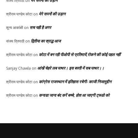
मेरे सपनों की उड़ान
संजय त्रिपाठी
on
मेरे सपनों की उड़ान
श्रीराम पाण्डेय कोटा
on
सच यही है अगर
शून्य आकांक्षी
on
द्वितीया का श्राद्ध आज
संजय त्रिपाठी
on
कोटा में बन रही पीओपी से प्रतिमायें,रोकने की कोई पहल नहीं
श्रीराम पाण्डेय कोटा
on
आंखें चेहरे लब पत्थर। इस बस्ती में सब पत्थर।।
Sanjay Chawla
on
कांग्रेस राजस्थान में इतिहास रचेगी- काजी निजामुद्दीन
श्रीराम पाण्डेय कोटा
on
कनाडा जाना बंद करें बच्चे, होश आ जाएगी ट्रूडो को
श्रीराम पाण्डेय कोटा
on