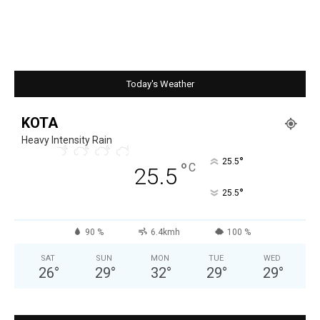
Today's Weather
KOTA
Heavy Intensity Rain
°
25.5
°
C
25.5
°
25.5
90 %
6.4kmh
100 %
SAT
SUN
MON
TUE
WED
26
°
29
°
32
°
29
°
29
°