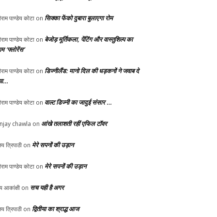
सिक्का फेंको दुबारा बुलाएगा रोम
ीराम पाण्डेय कोटा
on
बेजोड़ मूर्तिकला, पेंटिंग और वास्तुशिल्प का
ीराम पाण्डेय कोटा
on
म ‘फ्लोरेंस’
डिज्नीलैंड: मानो दिल की धड़कनों ने जवाब दे
ीराम पाण्डेय कोटा
on
या…
वाल्ट डिज्नी का जादुई संसार …
ीराम पाण्डेय कोटा
on
आंखे तलाशती रहीं एफिल टॉवर
njay chawla
on
मेरे सपनों की उड़ान
य त्रिपाठी
on
मेरे सपनों की उड़ान
ीराम पाण्डेय कोटा
on
सच यही है अगर
्य आकांक्षी
on
द्वितीया का श्राद्ध आज
य त्रिपाठी
on