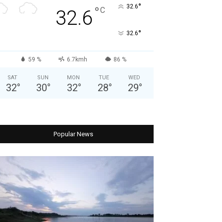
°
32.6
°
C
32.6
°
32.6
59 %
6.7kmh
86 %
SAT
SUN
MON
TUE
WED
32
°
30
°
32
°
28
°
29
°
Popular News