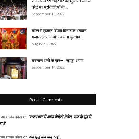
रोजर फेडररः चेहरे पर मंद मुस्कान लेकिन
कोर्ट पर प्रतिद्वंदियों के...
September 16, 2022
कोटा में एकदंत विपदा विनाशक भगवान
गजानंद का जन्मोत्सव मना धूमधाम...
August 31, 2022
कल्याण धणी के द्वार—- श्रद्धा अपार
September 14, 2022
Recent Comments
‘राजस्थान में आया विदेशी निवेश, ऊंट के मुंह में
ीराम पाण्डेय कोटा
on
ा है ‘
क्या भूलूं क्या याद रखूं…
ीराम पाण्डेय कोटा
on