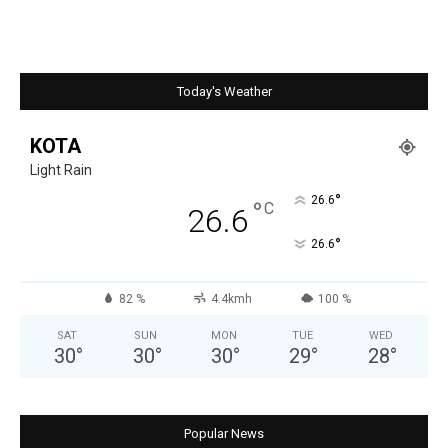
Today's Weather
KOTA
Light Rain
°
26.6
°
C
26.6
°
26.6
82 %
4.4kmh
100 %
SAT
SUN
MON
TUE
WED
30
°
30
°
30
°
29
°
28
°
Popular News