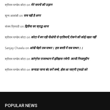
मेरे सपनों की उड़ान
श्रीराम पाण्डेय कोटा
on
सच यही है अगर
शून्य आकांक्षी
on
द्वितीया का श्राद्ध आज
संजय त्रिपाठी
on
कोटा में बन रही पीओपी से प्रतिमायें,रोकने की कोई पहल नहीं
श्रीराम पाण्डेय कोटा
on
आंखें चेहरे लब पत्थर। इस बस्ती में सब पत्थर।।
Sanjay Chawla
on
कांग्रेस राजस्थान में इतिहास रचेगी- काजी निजामुद्दीन
श्रीराम पाण्डेय कोटा
on
कनाडा जाना बंद करें बच्चे, होश आ जाएगी ट्रूडो को
श्रीराम पाण्डेय कोटा
on
POPULAR NEWS