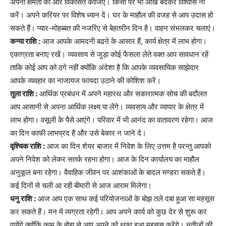
अपनी क्षमता को और विकसित कीजिए। किसी पर भी आंख बंदकर विश्वास ना
करें। अपने करियर पर विशेष ध्यान दें। घर के माहौल की वजह से आप उदास हो
सकते हैं। प्यार-मोहब्बत की नजरिए से बेहतरीन दिन है। वाहन संभलकर चलाएं।
कन्या राशि :
आज आपके आमदनी बढऩे के आसार हैं, कार्य क्षेत्र में लाभ होगा।
एकाग्रता बनाए रखें। व्यवसाय से जुड़ा कोई फैसला लेते वक्त आप सावधान रहें
ताकि कोई आप को ठगे नहीं क्योंकि अंदेशा है कि आपके व्यवसायिक साझेदार
आपके व्यवहार का नाजायज फायदा उठाने की कोशिश करें।
तुला राशि :
आर्थिक प्रबंधन में अपने महारथ और सकारात्मक सोच की बदौलत
आप आसानी से अपना आर्थिक लक्ष्य पा लेंगे। व्यवसाय और व्यापार के क्षेत्र में
लाभ होगा। वसूली के पैसे आएंगे। परिवार में भी आनंद का वातावरण रहेगा। आज
का दिन काफी लाभप्रद है और उसे बेकार न जाने दे।
वृश्चिक राशि :
आज का दिन शेयर बाजार में निवेश के लिए उत्तम है परन्तु आपको
अपने निवेश को लेकर सतर्क रहना होगा। आज के दिन कार्यालय का माहौल
अनुकूल बना रहेगा। वैवाहिक जीवन पर आशंकाओं के बादल मण्डरा सकते हैं।
कई दिनों से चली आ रही बीमारी से आज आराम मिलेगा।
धनु राशि :
आज आप एक साथ कई परियोजनाओं के बोझ तले दबा हुआ सा महसूस
कर सकते हैं। मन में व्यग्रता रहेगी। आप अपने कार्य को कुछ देर से शुरू कर
पायेंगे क्योंकि काम के बोझ से आप अपने को थका हुआ महसूस करेंगे। नतीजों की