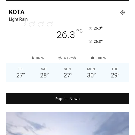
KOTA
Light Rain
°
26.3
°
C
26.3
°
26.3
86 %
4.1kmh
100 %
FRI
SAT
SUN
MON
TUE
27
°
28
°
27
°
30
°
29
°
Popular News