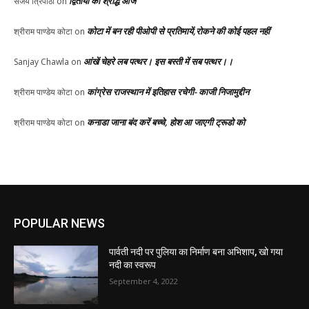
द्वितीया का श्राद्ध आज
संजय त्रिपाठी
on
कोटा में बन रही पीओपी से प्रतिमायें,रोकने की कोई पहल नहीं
श्रीराम पाण्डेय कोटा
on
आंखें चेहरे लब पत्थर। इस बस्ती में सब पत्थर।।
Sanjay Chawla
on
कांग्रेस राजस्थान में इतिहास रचेगी- काजी निजामुद्दीन
श्रीराम पाण्डेय कोटा
on
कनाडा जाना बंद करें बच्चे, होश आ जाएगी ट्रूडो को
श्रीराम पाण्डेय कोटा
on
POPULAR NEWS
पार्वती नदी पर पुलिया का निर्माण बना अभिशाप, खो गया
नदी का स्वरूप
September 4, 2022