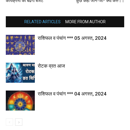
कार्यक्रमों का बढेगा बजट
कुछ कहो जाने-जाॅं* क्या करुॅं।।
RELATED ARTICLES
MORE FROM AUTHOR
राशिफल व पंचांग *** 05 अगस्त, 2024
रोटक व्रत आज
राशिफल व पंचांग *** 04 अगस्त, 2024