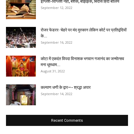
इंग्लिश-विंग्लिश नहीं, बेशक, बेझिझक, बिंदास हिंदी बोलिये
September 12, 2022
रोजर फेडररः चेहरे पर मंद मुस्कान लेकिन कोर्ट पर प्रतिद्वंदियों
के...
September 16, 2022
कोटा में एकदंत विपदा विनाशक भगवान गजानंद का जन्मोत्सव
मना धूमधाम...
August 31, 2022
कल्याण धणी के द्वार—- श्रद्धा अपार
September 14, 2022
Recent Comments