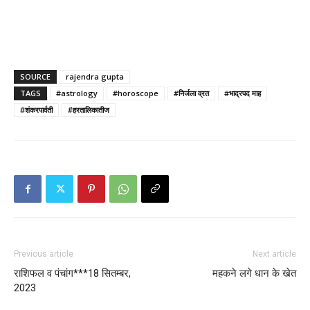
SOURCE
rajendra gupta
TAGS
#astrology
#horoscope
#निर्जला व्रत
#भाद्रपद माह
#शंकरपार्वती
#हरतालिकातीज
Previous article
Next article
राशिफल व पंचांग***18 सितम्बर,
महकने लगे धान के खेत
2023