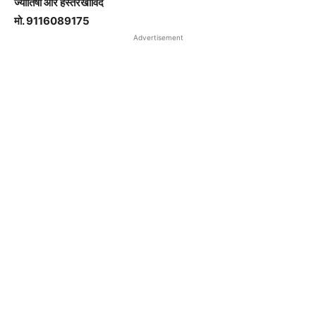
ज्योतिषी और हस्तरेखाविद
मो. 9116089175
Advertisement