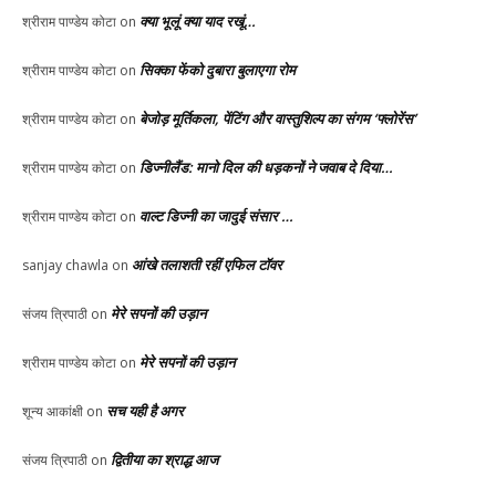
क्या भूलूं क्या याद रखूं…
श्रीराम पाण्डेय कोटा
on
सिक्का फेंको दुबारा बुलाएगा रोम
श्रीराम पाण्डेय कोटा
on
बेजोड़ मूर्तिकला, पेंटिंग और वास्तुशिल्प का संगम ‘फ्लोरेंस’
श्रीराम पाण्डेय कोटा
on
डिज्नीलैंड: मानो दिल की धड़कनों ने जवाब दे दिया…
श्रीराम पाण्डेय कोटा
on
वाल्ट डिज्नी का जादुई संसार …
श्रीराम पाण्डेय कोटा
on
आंखे तलाशती रहीं एफिल टॉवर
sanjay chawla
on
मेरे सपनों की उड़ान
संजय त्रिपाठी
on
मेरे सपनों की उड़ान
श्रीराम पाण्डेय कोटा
on
सच यही है अगर
शून्य आकांक्षी
on
द्वितीया का श्राद्ध आज
संजय त्रिपाठी
on