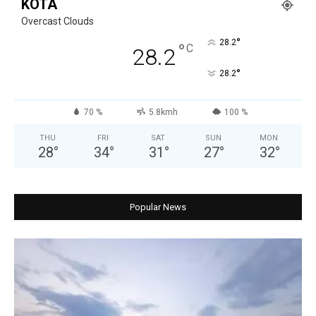
KOTA
Overcast Clouds
°
28.2
°
C
28.2
°
28.2
70 %
5.8kmh
100 %
THU
FRI
SAT
SUN
MON
28
°
34
°
31
°
27
°
32
°
Popular News