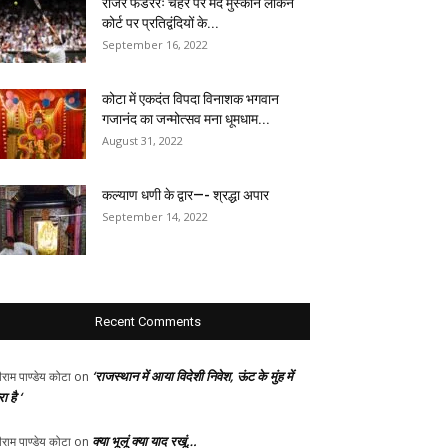
रोजर फेडररः चेहरे पर मंद मुस्कान लेकिन
कोर्ट पर प्रतिद्वंदियों के...
September 16, 2022
कोटा में एकदंत विपदा विनाशक भगवान
गजानंद का जन्मोत्सव मना धूमधाम...
August 31, 2022
कल्याण धणी के द्वार—- श्रद्धा अपार
September 14, 2022
Recent Comments
‘राजस्थान में आया विदेशी निवेश, ऊंट के मुंह में
ीराम पाण्डेय कोटा
on
ा है ‘
क्या भूलूं क्या याद रखूं…
ीराम पाण्डेय कोटा
on