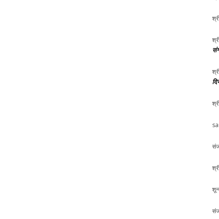
श्र
श्र
संग
श्र
दि
श्र
sa
संज
श्र
शून
संज