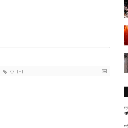
{}
[+]
श्र
जीर
श्र