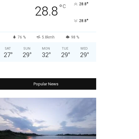
°
28.8
°
C
28.8
°
28.8
76 %
5.8kmh
98 %
SAT
SUN
MON
TUE
WED
27
°
29
°
32
°
29
°
29
°
Popular News