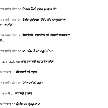
सिक्का फेंको दुबारा बुलाएगा रोम
ीराम पाण्डेय कोटा
on
बेजोड़ मूर्तिकला, पेंटिंग और वास्तुशिल्प का
ीराम पाण्डेय कोटा
on
म ‘फ्लोरेंस’
डिज्नीलैंड: मानो दिल की धड़कनों ने जवाब दे
ीराम पाण्डेय कोटा
on
या…
वाल्ट डिज्नी का जादुई संसार …
ीराम पाण्डेय कोटा
on
आंखे तलाशती रहीं एफिल टॉवर
njay chawla
on
मेरे सपनों की उड़ान
य त्रिपाठी
on
मेरे सपनों की उड़ान
ीराम पाण्डेय कोटा
on
सच यही है अगर
्य आकांक्षी
on
द्वितीया का श्राद्ध आज
य त्रिपाठी
on