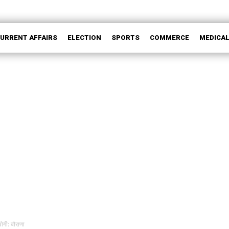
CURRENT AFFAIRS
ELECTION
SPORTS
COMMERCE
MEDICA
ोगी: बौराणा