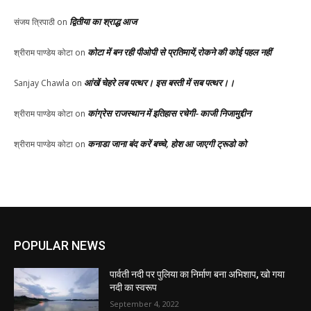
द्वितीया का श्राद्ध आज
संजय त्रिपाठी
on
कोटा में बन रही पीओपी से प्रतिमायें,रोकने की कोई पहल नहीं
श्रीराम पाण्डेय कोटा
on
आंखें चेहरे लब पत्थर। इस बस्ती में सब पत्थर।।
Sanjay Chawla
on
कांग्रेस राजस्थान में इतिहास रचेगी- काजी निजामुद्दीन
श्रीराम पाण्डेय कोटा
on
कनाडा जाना बंद करें बच्चे, होश आ जाएगी ट्रूडो को
श्रीराम पाण्डेय कोटा
on
POPULAR NEWS
पार्वती नदी पर पुलिया का निर्माण बना अभिशाप, खो गया
नदी का स्वरूप
September 4, 2022