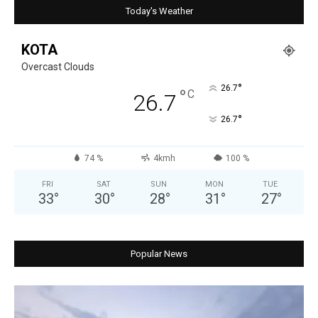
Today's Weather
KOTA
Overcast Clouds
°
26.7
°
C
26.7
°
26.7
74 %
4kmh
100 %
FRI
SAT
SUN
MON
TUE
33
°
30
°
28
°
31
°
27
°
Popular News