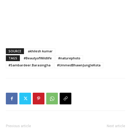
SOURCE
akhilesh kumar
TAGS
#BeautyofWildlife
#naturephoto
#Sambardeer.Barasingha
#UmmedBhawnJungleKota
Previous article
Next article