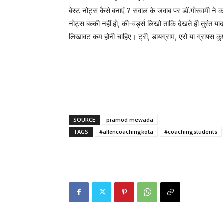
बेस्ट नोट्स कैसे बनाएं ? सवाल के जवाब पर डॉ.गोस्वामी ने 
नोट्स बल्की नहीं हो, की-वर्ड्स लिखो ताकि देखते ही तुरंत य
लिखावट कम होनी चाहिए। ट्री, डायग्राम, एरो या ग्राफ्स क
SOURCE
pramod mewada
TAGS
#allencoachingkota
#coachingstudents