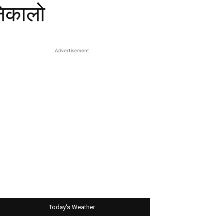
 निकालो
Advertisement
Today's Weather