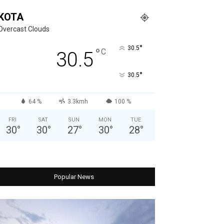
KOTA
Overcast Clouds
°
30.5
°
C
30.5
°
30.5
64 %
3.3kmh
100 %
FRI
SAT
SUN
MON
TUE
30
°
30
°
27
°
30
°
28
°
Popular News