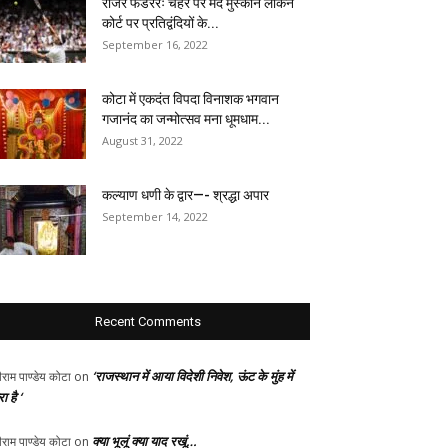
रोजर फेडररः चेहरे पर मंद मुस्कान लेकिन
कोर्ट पर प्रतिद्वंदियों के...
September 16, 2022
कोटा में एकदंत विपदा विनाशक भगवान
गजानंद का जन्मोत्सव मना धूमधाम...
August 31, 2022
कल्याण धणी के द्वार—- श्रद्धा अपार
September 14, 2022
Recent Comments
‘राजस्थान में आया विदेशी निवेश, ऊंट के मुंह में
ीराम पाण्डेय कोटा
on
ा है ‘
क्या भूलूं क्या याद रखूं…
ीराम पाण्डेय कोटा
on