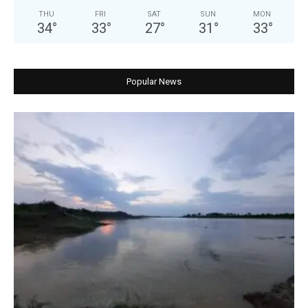
THU
FRI
SAT
SUN
MON
34
°
33
°
27
°
31
°
33
°
Popular News