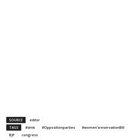
SOURCE
editor
TAGS
#dmk
#Oppositionparties
#women’sreservationBill
BJP
congress