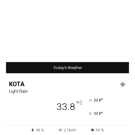
Today's Weather
KOTA
Light Rain
°
33.8
°
C
33.8
°
33.8
49 %
2.1kmh
99 %