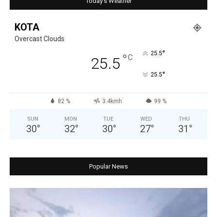
Today's Weather
KOTA
Overcast Clouds
°
25.5
°
C
25.5
°
25.5
82 %
3.4kmh
99 %
SUN
MON
TUE
WED
THU
30
°
32
°
30
°
27
°
31
°
Popular News