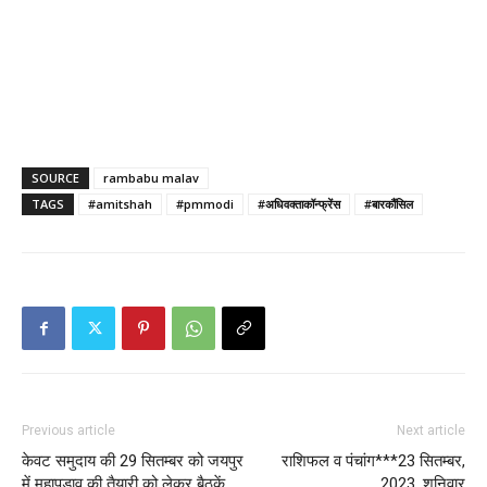
SOURCE
rambabu malav
TAGS
#amitshah
#pmmodi
#अधिवक्ताकॉन्फ्रेंस
#बारकौंसिल
Previous article
Next article
केवट समुदाय की 29 सितम्बर को जयपुर
राशिफल व पंचांग***23 सितम्बर,
में महापड़ाव की तैयारी को लेकर बैठकें
2023, शनिवार