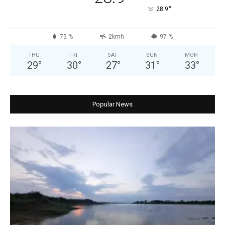
°
28.9
75 %
2kmh
97 %
THU
FRI
SAT
SUN
MON
29
°
30
°
27
°
31
°
33
°
Popular News