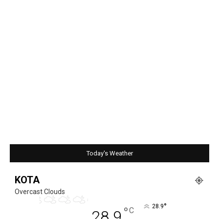
Today's Weather
KOTA
Overcast Clouds
°
28.9
°
C
28.9