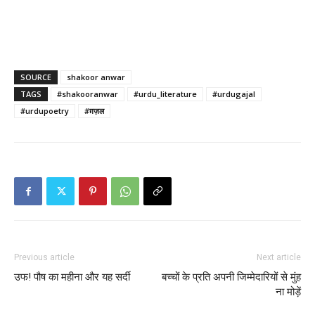
SOURCE
shakoor anwar
TAGS
#shakooranwar
#urdu_literature
#urdugajal
#urdupoetry
#ग़ज़ल
Previous article
Next article
उफ! पौष का महीना और यह सर्दी
बच्चों के प्रति अपनी जिम्मेदारियों से मुंह
ना मोड़ें