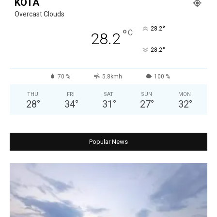
KOTA
Overcast Clouds
°
28.2
°
C
28.2
°
28.2
70 %
5.8kmh
100 %
THU
FRI
SAT
SUN
MON
28
°
34
°
31
°
27
°
32
°
Popular News