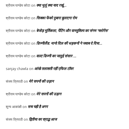
क्या भूलूं क्या याद रखूं…
श्रीराम पाण्डेय कोटा
on
सिक्का फेंको दुबारा बुलाएगा रोम
श्रीराम पाण्डेय कोटा
on
बेजोड़ मूर्तिकला, पेंटिंग और वास्तुशिल्प का संगम ‘फ्लोरेंस’
श्रीराम पाण्डेय कोटा
on
डिज्नीलैंड: मानो दिल की धड़कनों ने जवाब दे दिया…
श्रीराम पाण्डेय कोटा
on
वाल्ट डिज्नी का जादुई संसार …
श्रीराम पाण्डेय कोटा
on
आंखे तलाशती रहीं एफिल टॉवर
sanjay chawla
on
मेरे सपनों की उड़ान
संजय त्रिपाठी
on
मेरे सपनों की उड़ान
श्रीराम पाण्डेय कोटा
on
सच यही है अगर
शून्य आकांक्षी
on
द्वितीया का श्राद्ध आज
संजय त्रिपाठी
on