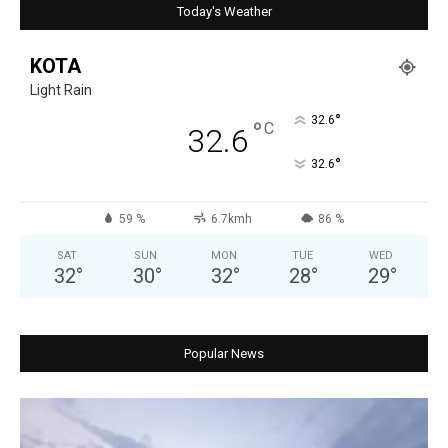
Today's Weather
KOTA
Light Rain
°
32.6
°
C
32.6
°
32.6
59 %
6.7kmh
86 %
SAT
SUN
MON
TUE
WED
32
°
30
°
32
°
28
°
29
°
Popular News