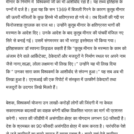
मीनार के निर्माण में विश्वकर्मा जी का भी आशीर्वाद रहा है। यह तथ्य इतिहास के
पन्नों में दर्ज है। हुआ यह कि सन 1369 में बिजली गिरने के कारण कुतुब मीनार
की ऊपरी मंजिलों के कुछ हिस्से भी क्षतिग्रस्त हो गये थे। तब दिल्ली की गद्दी पर
फिरोजशाह तुगलक का राज था। उन्होंने कुतुब मीनार के क्षतिग्रस्त भागों की
मरम्मत के आदेश दिए। उनके आदेश के बाद कुतुब मीनार की पांचवीं मंजिल नए
सिरे से बनाई गई। उसमें संगमरमर का भी भरपूर इस्तेमाल भी किया गया।
इतिहासकार डॉ स्वपना लिड्डल कहती हैं कि “कुतुब मीनार के मरम्मत के काम को
अंजाम देने वाले आर्किटेक्ट, ठेकेदारों और मजदूरों ने निर्माण स्थल पर अपने नाम
जैसे नाना,साल्हा, लोला लक्षमना भी लिख दिए।” उन्होंने यह भी लिख दिया
कि “ उनका सारा काम विश्वकर्मा के आशीर्वाद से संपन्न हुआ।” यह सब अब भी
लिखा हुआ है। एएसआई की एक रिपोर्ट में संस्कृत में उत्कीर्ण ठेकेदारों तथा
मजदूरों के उदगार लिखे मिलते हैं।
बेशक, विश्वकर्मा योजना उन लाखों-करोड़ों लोगों की जिंदगी में ना केवल
सकारात्मक बदलावों का वाहक बनेगी बल्कि विकसित भारत का मार्ग भी प्रशस्त
करेगी। भारत की जीडीपी में असंगठित क्षेत्र का योगदान लगभग 50 फीसदी है।
देश के श्रमबल का 90 फीसदी असंगठित क्षेत्र में काम करता है। पारंपरिक पेशे
से जुड़े कारीगरों का हमारे समाज में खासा महत्व है। हमारे यहां ऐसे कारीगर