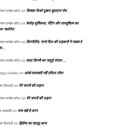
सिक्का फेंको दुबारा बुलाएगा रोम
ीराम पाण्डेय कोटा
on
बेजोड़ मूर्तिकला, पेंटिंग और वास्तुशिल्प का
ीराम पाण्डेय कोटा
on
म ‘फ्लोरेंस’
डिज्नीलैंड: मानो दिल की धड़कनों ने जवाब दे
ीराम पाण्डेय कोटा
on
या…
वाल्ट डिज्नी का जादुई संसार …
ीराम पाण्डेय कोटा
on
आंखे तलाशती रहीं एफिल टॉवर
njay chawla
on
मेरे सपनों की उड़ान
य त्रिपाठी
on
मेरे सपनों की उड़ान
ीराम पाण्डेय कोटा
on
सच यही है अगर
्य आकांक्षी
on
द्वितीया का श्राद्ध आज
य त्रिपाठी
on