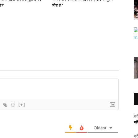
ं?’
जीरा है ‘
{}
[+]
श्र
जीर
Oldest
श्र