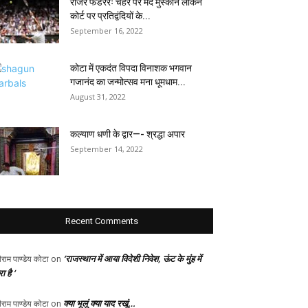
रोजर फेडररः चेहरे पर मंद मुस्कान लेकिन
कोर्ट पर प्रतिद्वंदियों के...
September 16, 2022
कोटा में एकदंत विपदा विनाशक भगवान
गजानंद का जन्मोत्सव मना धूमधाम...
August 31, 2022
कल्याण धणी के द्वार—- श्रद्धा अपार
September 14, 2022
Recent Comments
‘राजस्थान में आया विदेशी निवेश, ऊंट के मुंह में
ीराम पाण्डेय कोटा
on
ा है ‘
क्या भूलूं क्या याद रखूं…
ीराम पाण्डेय कोटा
on