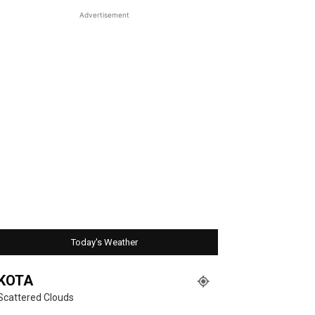
Advertisement
Today's Weather
KOTA
Scattered Clouds