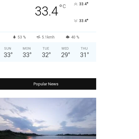
°
33.4
°
C
33.4
°
33.4
53 %
5.1kmh
40 %
SUN
MON
TUE
WED
THU
33
°
33
°
32
°
29
°
31
°
Popular News