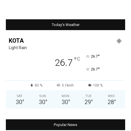
Today's Weather
KOTA
Light Rain
°
26.7
°
C
26.7
°
26.7
83 %
3.1kmh
100 %
SAT
SUN
MON
TUE
WED
30
°
30
°
30
°
29
°
28
°
Popular News