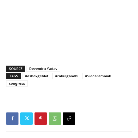
SOURCE
Devendra Yadav
TAGS
#ashokgehlot
#rahulgandhi
#Siddaramaiah
congress