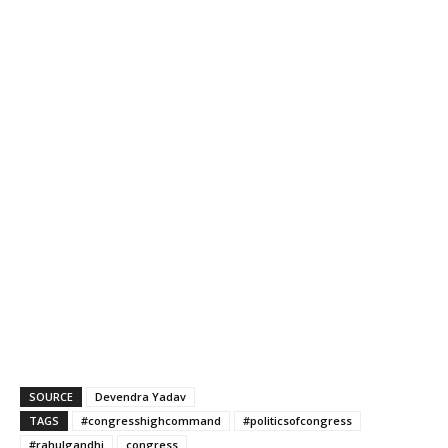
SOURCE
Devendra Yadav
TAGS
#congresshighcommand
#politicsofcongress
#rahulgandhi
congress