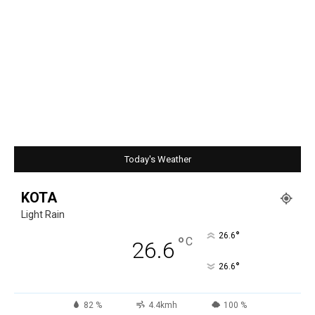
Today's Weather
KOTA
Light Rain
°
26.6
°
C
26.6
°
26.6
82 %
4.4kmh
100 %