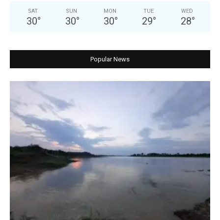
SAT
SUN
MON
TUE
WED
30
°
30
°
30
°
29
°
28
°
Popular News