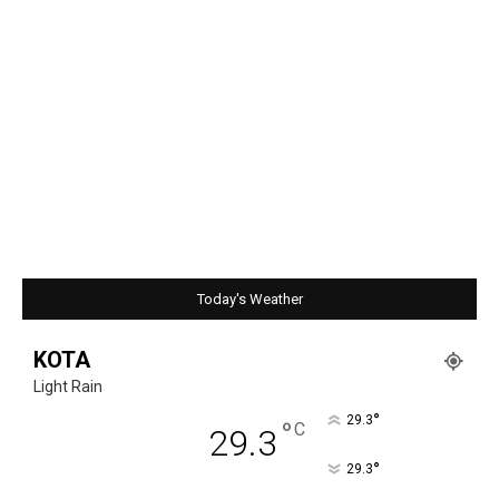
Today's Weather
KOTA
Light Rain
°
29.3
°
C
29.3
°
29.3