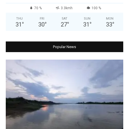
70 %
3.3kmh
100 %
THU
FRI
SAT
SUN
MON
31
°
30
°
27
°
31
°
33
°
Popular News