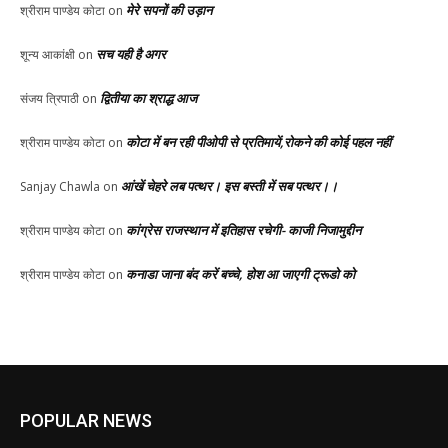
मेरे सपनों की उड़ान
श्रीराम पाण्डेय कोटा
on
सच यही है अगर
शून्य आकांक्षी
on
द्वितीया का श्राद्ध आज
संजय त्रिपाठी
on
कोटा में बन रही पीओपी से प्रतिमायें,रोकने की कोई पहल नहीं
श्रीराम पाण्डेय कोटा
on
आंखें चेहरे लब पत्थर। इस बस्ती में सब पत्थर।।
Sanjay Chawla
on
कांग्रेस राजस्थान में इतिहास रचेगी- काजी निजामुद्दीन
श्रीराम पाण्डेय कोटा
on
कनाडा जाना बंद करें बच्चे, होश आ जाएगी ट्रूडो को
श्रीराम पाण्डेय कोटा
on
POPULAR NEWS