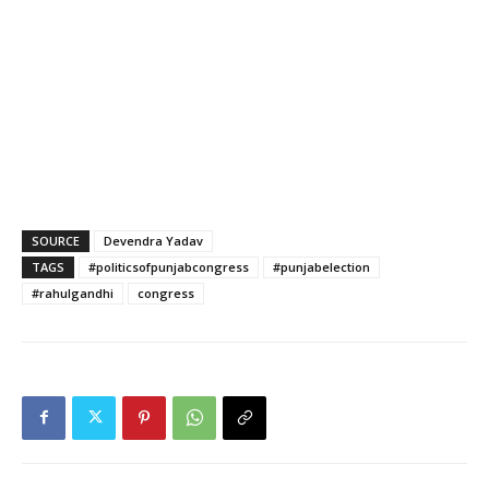
SOURCE
Devendra Yadav
TAGS
#politicsofpunjabcongress
#punjabelection
#rahulgandhi
congress