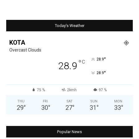
Today's Weather
KOTA
Overcast Clouds
°
28.9
°
C
28.9
°
28.9
75 %
2kmh
97 %
THU
FRI
SAT
SUN
MON
29
°
30
°
27
°
31
°
33
°
Popular News