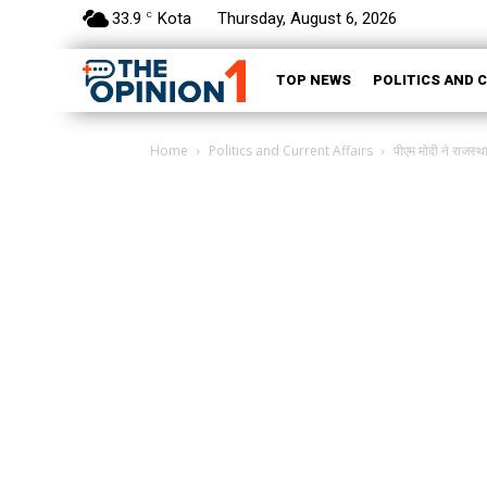
33.9
Kota
Thursday, August 6, 2026
C
TOP NEWS
POLITICS AND 
Home
Politics and Current Affairs
पीएम मोदी ने राजस्थ