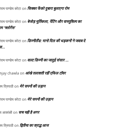
सिक्का फेंको दुबारा बुलाएगा रोम
ीराम पाण्डेय कोटा
on
बेजोड़ मूर्तिकला, पेंटिंग और वास्तुशिल्प का
ीराम पाण्डेय कोटा
on
म ‘फ्लोरेंस’
डिज्नीलैंड: मानो दिल की धड़कनों ने जवाब दे
ीराम पाण्डेय कोटा
on
या…
वाल्ट डिज्नी का जादुई संसार …
ीराम पाण्डेय कोटा
on
आंखे तलाशती रहीं एफिल टॉवर
njay chawla
on
मेरे सपनों की उड़ान
य त्रिपाठी
on
मेरे सपनों की उड़ान
ीराम पाण्डेय कोटा
on
सच यही है अगर
्य आकांक्षी
on
द्वितीया का श्राद्ध आज
य त्रिपाठी
on