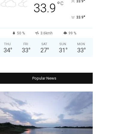
°
33.9
°
C
33.9
°
33.9
50 %
3.6kmh
99 %
THU
FRI
SAT
SUN
MON
34
°
33
°
27
°
31
°
33
°
Popular News