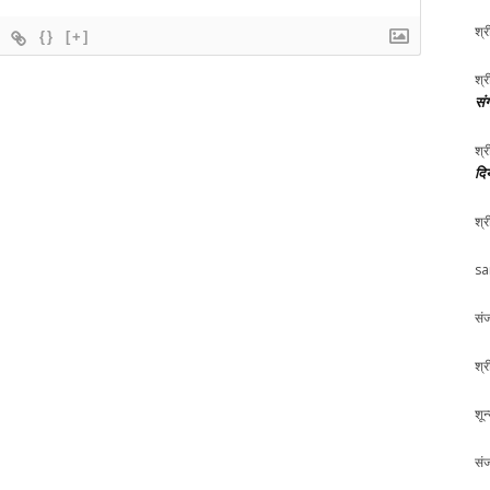
श्र
{}
[+]
श्र
संग
श्र
दि
श्र
sa
संज
श्र
शून
संज