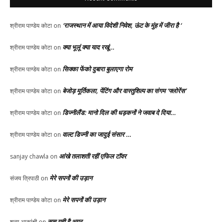
‘राजस्थान में आया विदेशी निवेश, ऊंट के मुंह में जीरा है ‘
श्रीराम पाण्डेय कोटा
on
क्या भूलूं क्या याद रखूं…
श्रीराम पाण्डेय कोटा
on
सिक्का फेंको दुबारा बुलाएगा रोम
श्रीराम पाण्डेय कोटा
on
बेजोड़ मूर्तिकला, पेंटिंग और वास्तुशिल्प का संगम ‘फ्लोरेंस’
श्रीराम पाण्डेय कोटा
on
डिज्नीलैंड: मानो दिल की धड़कनों ने जवाब दे दिया…
श्रीराम पाण्डेय कोटा
on
वाल्ट डिज्नी का जादुई संसार …
श्रीराम पाण्डेय कोटा
on
आंखे तलाशती रहीं एफिल टॉवर
sanjay chawla
on
मेरे सपनों की उड़ान
संजय त्रिपाठी
on
मेरे सपनों की उड़ान
श्रीराम पाण्डेय कोटा
on
सच यही है अगर
शून्य आकांक्षी
on