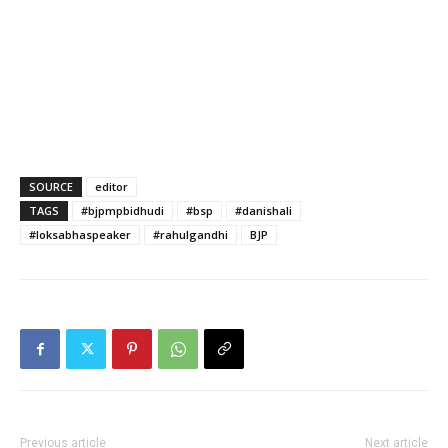
SOURCE
editor
TAGS
#bjpmpbidhudi
#bsp
#danishali
#loksabhaspeaker
#rahulgandhi
BJP
Previous article
Next article