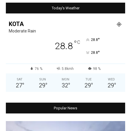
Today's Weather
KOTA
Moderate Rain
°
28.8
°
C
28.8
°
28.8
76 %
5.8kmh
98 %
SAT
SUN
MON
TUE
WED
27
°
29
°
32
°
29
°
29
°
Popular News