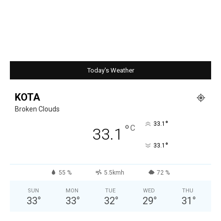
Today's Weather
KOTA
Broken Clouds
°
33.1
°
C
33.1
°
33.1
55 %
5.5kmh
72 %
SUN
MON
TUE
WED
THU
33
°
33
°
32
°
29
°
31
°