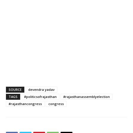
SOURCE
devendra yadav
TAGS
#politicsofrajasthan
#rajasthanassemblyelection
#rajasthancongress
congress