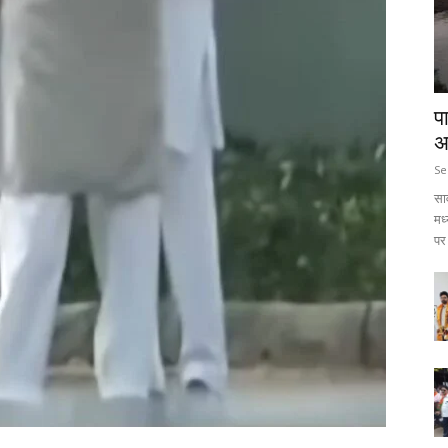
प
अ
Se
सा
मध
पर 