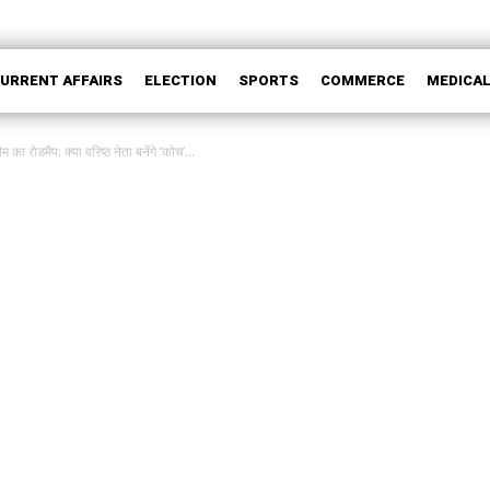
CURRENT AFFAIRS
ELECTION
SPORTS
COMMERCE
MEDICA
 का रोडमैप: क्या वरिष्ठ नेता बनेंगे ‘कोच’...