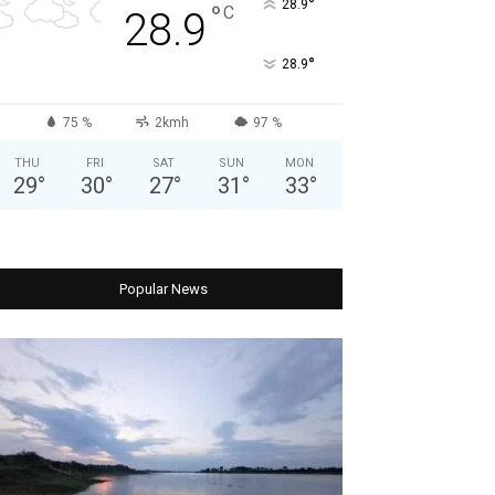
°
28.9
°
C
28.9
°
28.9
75 %
2kmh
97 %
THU
FRI
SAT
SUN
MON
29
°
30
°
27
°
31
°
33
°
Popular News