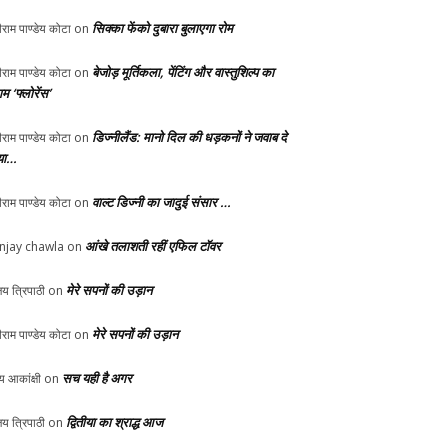
सिक्का फेंको दुबारा बुलाएगा रोम
ीराम पाण्डेय कोटा
on
बेजोड़ मूर्तिकला, पेंटिंग और वास्तुशिल्प का
ीराम पाण्डेय कोटा
on
म ‘फ्लोरेंस’
डिज्नीलैंड: मानो दिल की धड़कनों ने जवाब दे
ीराम पाण्डेय कोटा
on
या…
वाल्ट डिज्नी का जादुई संसार …
ीराम पाण्डेय कोटा
on
आंखे तलाशती रहीं एफिल टॉवर
njay chawla
on
मेरे सपनों की उड़ान
य त्रिपाठी
on
मेरे सपनों की उड़ान
ीराम पाण्डेय कोटा
on
सच यही है अगर
्य आकांक्षी
on
द्वितीया का श्राद्ध आज
य त्रिपाठी
on