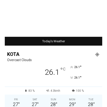
Today's Weather
KOTA
Overcast Clouds
°
26.1
°
C
26.1
°
26.1
83 %
4.3kmh
100 %
FRI
SAT
SUN
MON
TUE
27
°
27
°
28
°
29
°
28
°