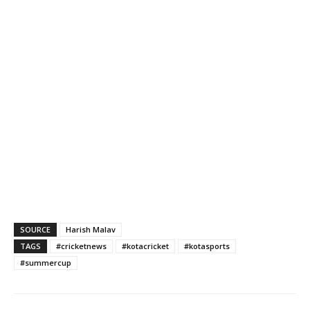
SOURCE
Harish Malav
TAGS
#cricketnews
#kotacricket
#kotasports
#summercup