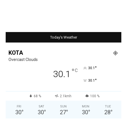
Today's Weather
KOTA
Overcast Clouds
°
30.1
°
C
30.1
°
30.1
68 %
2.1kmh
100 %
FRI
SAT
SUN
MON
TUE
30
°
30
°
27
°
30
°
28
°