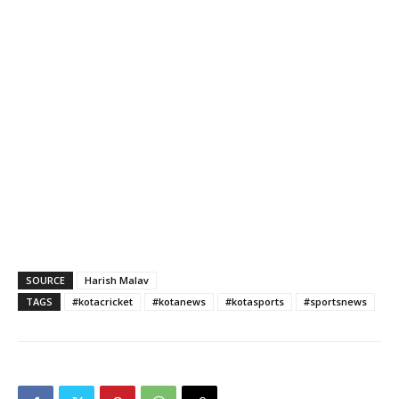
SOURCE
Harish Malav
TAGS
#kotacricket
#kotanews
#kotasports
#sportsnews