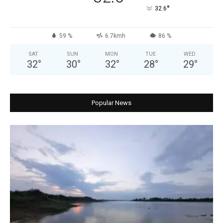
°
32.6
59 %
6.7kmh
86 %
SAT
SUN
MON
TUE
WED
32
°
30
°
32
°
28
°
29
°
Popular News