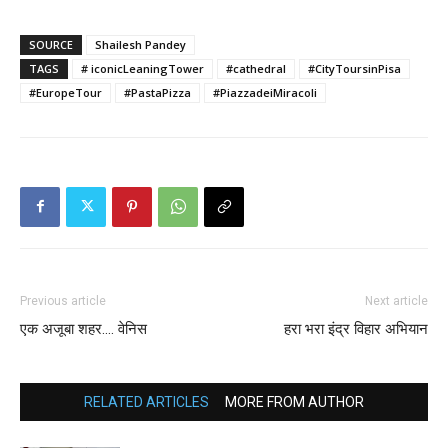
SOURCE
Shailesh Pandey
TAGS
# iconicLeaningTower
#cathedral
#CityToursinPisa
#EuropeTour
#PastaPizza
#PiazzadeiMiracoli
Previous article
Next article
एक अजूबा शहर…. वेनिस
हरा भरा इंद्र विहार अभियान
RELATED ARTICLES
MORE FROM AUTHOR