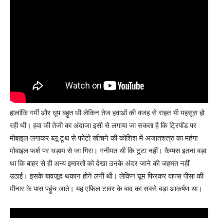
हालांकि गर्मी और धूप बहुत थी लेकिन तेज हवाओं की वजह से राहत भी महसूस हो
रही थी। हवा की तेजी का अंदाजा इसी से लगाया जा सकता है कि ट्रिपॉड पर
मोबाइल लगाकर ब्लू टूथ से फोटो खींचने की कोशिश में अजातशत्रु का महंगा
मोबाइल फर्श पर धड़ाम से जा गिरा। गनीमत थी कि टूटा नहीं। कैम्पस इतना बड़ा
था कि बाहर से ही अन्य इमारतों को देखा उनके अंदर जाने की जहमत नहीं
उठाई। इसके बावजूद थकान होने लगी थी। लेकिन घूम फिरकर वापस पीसा की
मीनार के पास पहुंच जाते। यह एफिल टावर के बाद का सबसे बड़ा आकर्षण था।