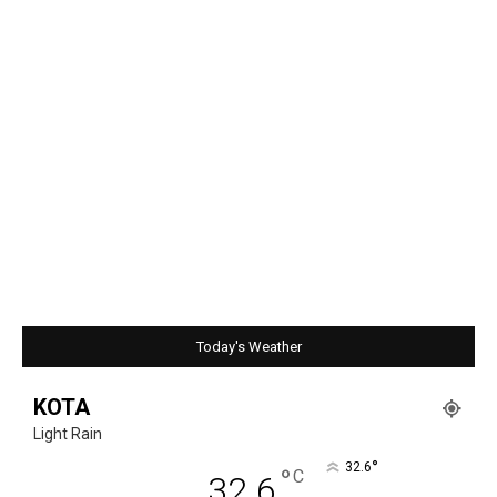
Today's Weather
KOTA
Light Rain
°
32.6
°
C
32.6