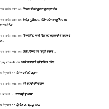
सिक्का फेंको दुबारा बुलाएगा रोम
ीराम पाण्डेय कोटा
on
बेजोड़ मूर्तिकला, पेंटिंग और वास्तुशिल्प का
ीराम पाण्डेय कोटा
on
म ‘फ्लोरेंस’
डिज्नीलैंड: मानो दिल की धड़कनों ने जवाब दे
ीराम पाण्डेय कोटा
on
या…
वाल्ट डिज्नी का जादुई संसार …
ीराम पाण्डेय कोटा
on
आंखे तलाशती रहीं एफिल टॉवर
njay chawla
on
मेरे सपनों की उड़ान
य त्रिपाठी
on
मेरे सपनों की उड़ान
ीराम पाण्डेय कोटा
on
सच यही है अगर
्य आकांक्षी
on
द्वितीया का श्राद्ध आज
य त्रिपाठी
on