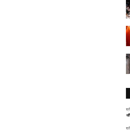
श्र
जीर
श्र