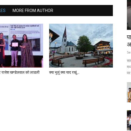
LES
MORE FROM AUTHOR
प
अ
Se
सा
मध
ार राजेश खण्डेलवाल को लाडली
क्या भूलूं क्या याद रखूं…
पर 