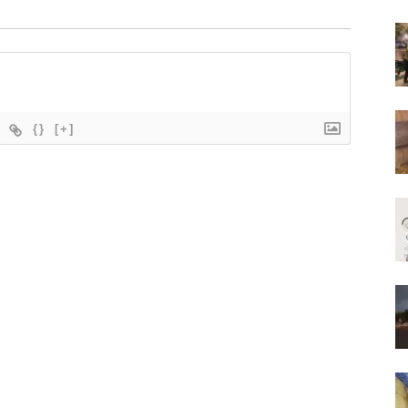
{}
[+]