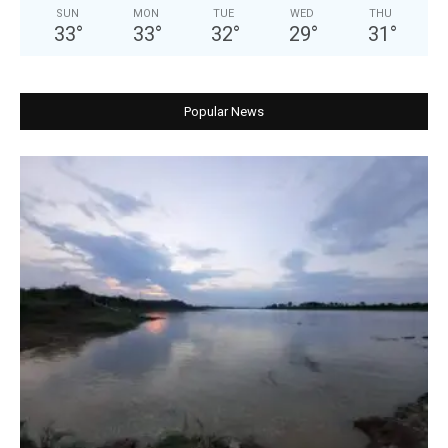
SUN
MON
TUE
WED
THU
33
°
33
°
32
°
29
°
31
°
Popular News