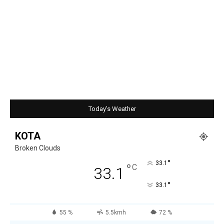
Today's Weather
KOTA
Broken Clouds
°
33.1
°
C
33.1
°
33.1
55 %
5.5kmh
72 %