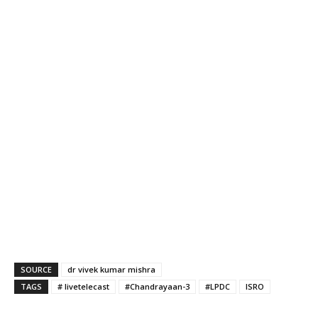
SOURCE
dr vivek kumar mishra
TAGS
# livetelecast
#Chandrayaan-3
#LPDC
ISRO