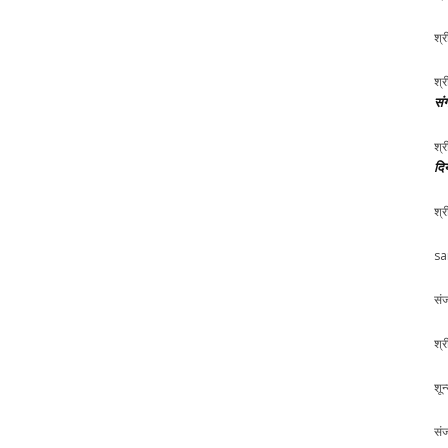
श्र
श्र
संग
श्र
दि
श्र
sa
संज
श्र
शून
संज