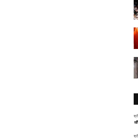
श्र
जीर
श्र