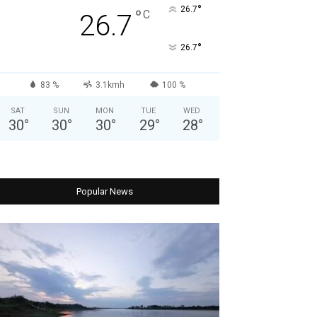
°
26.7
°
C
26.7
°
26.7
83 %
3.1kmh
100 %
SAT
SUN
MON
TUE
WED
30
°
30
°
30
°
29
°
28
°
Popular News