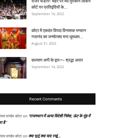
रोजर फेडररः चेहरे पर मंद मुस्कान लेकिन
कोर्ट पर प्रतिद्वंदियों के...
September 16, 2022
कोटा में एकदंत विपदा विनाशक भगवान
गजानंद का जन्मोत्सव मना धूमधाम...
August 31, 2022
कल्याण धणी के द्वार—- श्रद्धा अपार
September 14, 2022
Recent Comments
‘राजस्थान में आया विदेशी निवेश, ऊंट के मुंह में
ीराम पाण्डेय कोटा
on
ा है ‘
क्या भूलूं क्या याद रखूं…
ीराम पाण्डेय कोटा
on