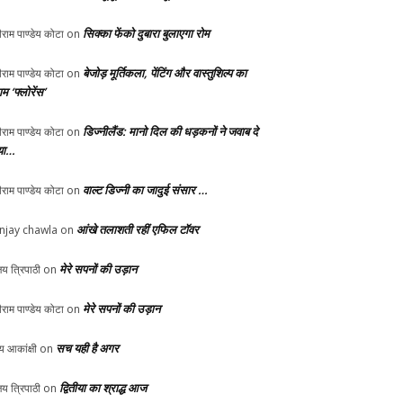
सिक्का फेंको दुबारा बुलाएगा रोम
ीराम पाण्डेय कोटा
on
बेजोड़ मूर्तिकला, पेंटिंग और वास्तुशिल्प का
ीराम पाण्डेय कोटा
on
म ‘फ्लोरेंस’
डिज्नीलैंड: मानो दिल की धड़कनों ने जवाब दे
ीराम पाण्डेय कोटा
on
या…
वाल्ट डिज्नी का जादुई संसार …
ीराम पाण्डेय कोटा
on
आंखे तलाशती रहीं एफिल टॉवर
njay chawla
on
मेरे सपनों की उड़ान
य त्रिपाठी
on
मेरे सपनों की उड़ान
ीराम पाण्डेय कोटा
on
सच यही है अगर
्य आकांक्षी
on
द्वितीया का श्राद्ध आज
य त्रिपाठी
on