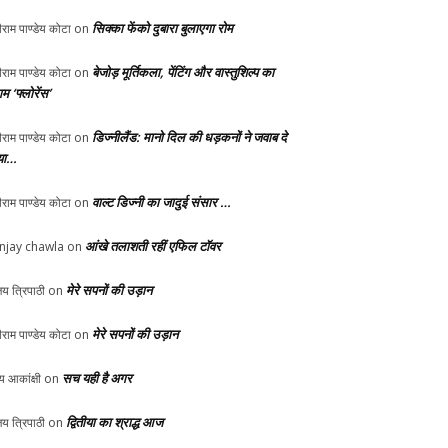
सिक्का फेंको दुबारा बुलाएगा रोम
ीराम पाण्डेय कोटा
on
बेजोड़ मूर्तिकला, पेंटिंग और वास्तुशिल्प का
ीराम पाण्डेय कोटा
on
म ‘फ्लोरेंस’
डिज्नीलैंड: मानो दिल की धड़कनों ने जवाब दे
ीराम पाण्डेय कोटा
on
या…
वाल्ट डिज्नी का जादुई संसार …
ीराम पाण्डेय कोटा
on
आंखे तलाशती रहीं एफिल टॉवर
njay chawla
on
मेरे सपनों की उड़ान
य त्रिपाठी
on
मेरे सपनों की उड़ान
ीराम पाण्डेय कोटा
on
सच यही है अगर
्य आकांक्षी
on
द्वितीया का श्राद्ध आज
य त्रिपाठी
on