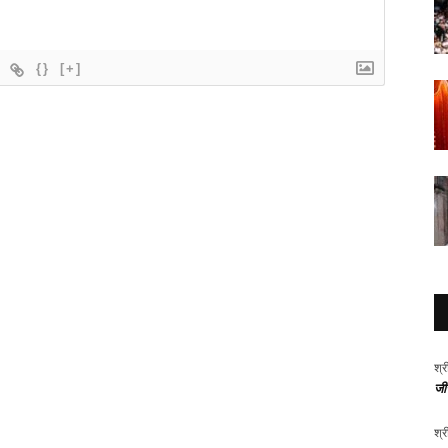
{}
[+]
श्र
जीर
श्र