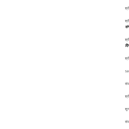
श्र
श्र
संग
श्र
दि
श्र
sa
संज
श्र
शून
संज