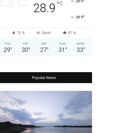
°
28.9
°
C
28.9
°
28.9
75 %
2kmh
97 %
THU
FRI
SAT
SUN
MON
29
°
30
°
27
°
31
°
33
°
Popular News