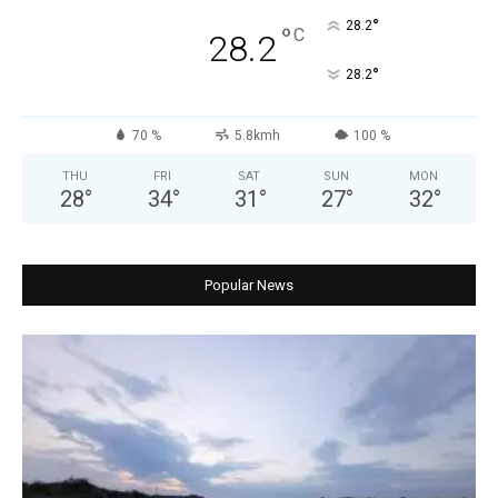
°
28.2
°
C
28.2
°
28.2
70 %
5.8kmh
100 %
THU
FRI
SAT
SUN
MON
28
°
34
°
31
°
27
°
32
°
Popular News