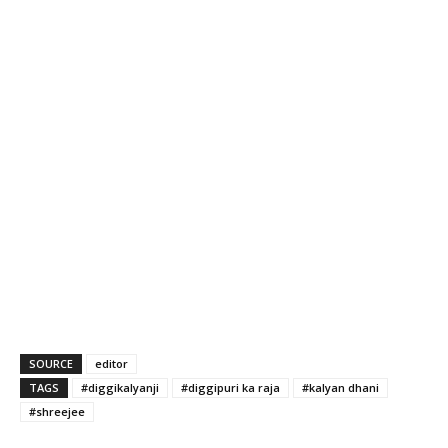
SOURCE
editor
TAGS
#diggikalyanji
#diggipuri ka raja
#kalyan dhani
#shreejee