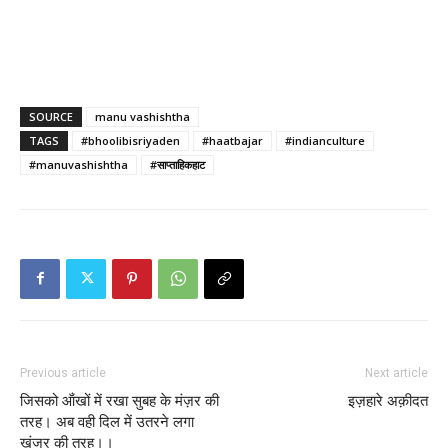
SOURCE
manu vashishtha
TAGS
#bhoolibisriyaden
#haatbajar
#indianculture
#manuvashishtha
#साप्ताहिकहाट
Previous article
Next article
जिसको ऑंखों में रखा सुबह के मंज़र की
इज़हारे अक़ीदत
तरह। अब वही दिल में उतरने लगा
ख़ंजर की तरह।।