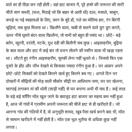
वाले का ही पीछा कर रही होती। वहां हाट बाजार में, पूरे हफ्ते की जरूरत की सारी
चीजें साग सब्जी, (फल, मिठाई जो कि बाहर से आती थी) दाल, मसाले, साबुन,
कपड़े या नई ब्याहताओं के लिए, कान के बुंदे हों, गले का मोतिया हार, रंग बिरंगी
चूड़ियां, सब कुछ मिलता था। खिलौने वाला, चाबी से चलने वाले डुग डुग करते,
ऊपर नीचे घूमते बंदर वाला खिलौना, तो सभी को बहुत ही पसंद था। छोटे- बड़े
बर्तन, खुरपी, दरांती, मटके, दूध दही की बिलौनी सब कुछ। आइसक्रीम, बुढ़िया
के बाल वाला और हाट में कई बार तो वजन तोलने की मशीन वाला भी खड़ा रहता
था। लौटते हुए रंगीन आइसक्रीम, चुस्की लेना नहीं भूलते थे। जिससे फिर एक
दूसरे के होंठ और जीभ देखते थे किसका ज्यादा रंगीन हुआ है। घर आकर अपने
छोटे-छोटे सिक्कों को देखते कितने खर्च हुए कितने बच गए। अगले दिन भर
दोपहरी में सीढ़ियों की मोड़ वाली चौकोर सीढ़ी पर आधिपत्य जमा, घर घर खेलना,
चारपाई लगाकर मां की धोती (साड़ी नहीं) से घर बनाना अभी भी याद है। कई तरह
के बड़े बड़े शॉपिंग मॉल खुल जाने के बावजूद हाट बाजार का महत्व कम नहीं हुआ
है, आज भी गांवों में ग्रामीण अपनी जरूरत की चीजें हाट से ही खरीदते हैं। जो
आनन्द गांव की गलियों में है, वो अनुभूति शायद, खूब पैसा खर्च करने बाद भी, मॉल
से सामान खरीदने में नहीं होती है। मॉल एक भूल भुलैया से अधिक कुछ नहीं
लगता।