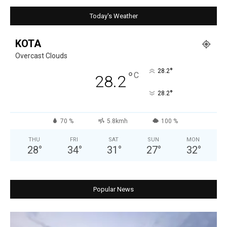
Today's Weather
KOTA
Overcast Clouds
°
28.2
°
C
28.2
°
28.2
70 %
5.8kmh
100 %
THU
FRI
SAT
SUN
MON
28
°
34
°
31
°
27
°
32
°
Popular News