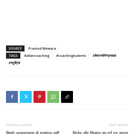
SOURCE
Pramod Mewara
TAGS
#allancoaching
#coachingtudents
#कैप्टनयोगेन्द्रयादव
#स्टूडेंट्स
Previous article
Next article
बिखरे अन्नाद्रमुक से गठबंधन नहीं
निर्धन और किसान का दर्द दूर करना