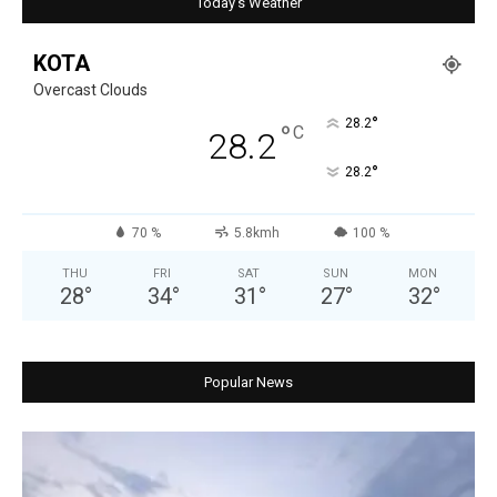
Today's Weather
KOTA
Overcast Clouds
°
28.2
°
C
28.2
°
28.2
70 %
5.8kmh
100 %
THU
FRI
SAT
SUN
MON
28
°
34
°
31
°
27
°
32
°
Popular News