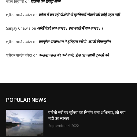
द्वितीया का श्राद्ध आज
संजय त्रिपाठी
on
कोटा में बन रही पीओपी से प्रतिमायें,रोकने की कोई पहल नहीं
श्रीराम पाण्डेय कोटा
on
आंखें चेहरे लब पत्थर। इस बस्ती में सब पत्थर।।
Sanjay Chawla
on
कांग्रेस राजस्थान में इतिहास रचेगी- काजी निजामुद्दीन
श्रीराम पाण्डेय कोटा
on
कनाडा जाना बंद करें बच्चे, होश आ जाएगी ट्रूडो को
श्रीराम पाण्डेय कोटा
on
POPULAR NEWS
पार्वती नदी पर पुलिया का निर्माण बना अभिशाप, खो गया
नदी का स्वरूप
September 4, 2022