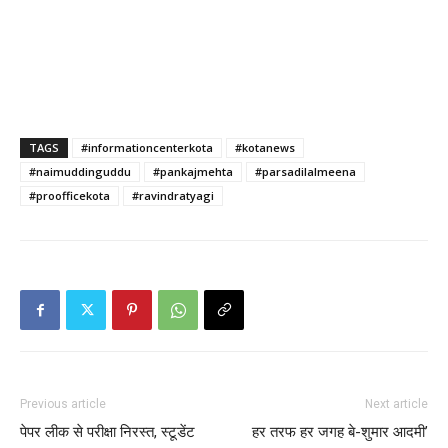
TAGS
#informationcenterkota
#kotanews
#naimuddinguddu
#pankajmehta
#parsadilalmeena
#proofficekota
#ravindratyagi
Previous article
Next article
पेपर लीक से परीक्षा निरस्त, स्टूडेंट
हर तरफ हर जगह बे-शुमार आदमी’