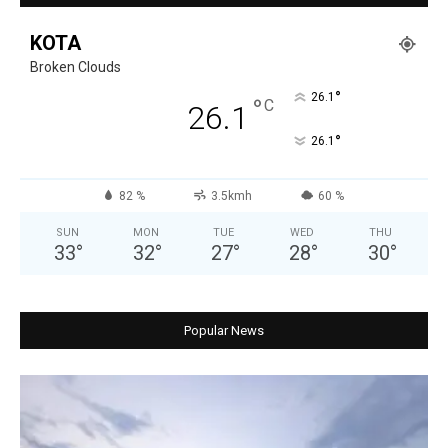
KOTA
Broken Clouds
°
26.1
°
C
26.1
°
26.1
82 %
3.5kmh
60 %
SUN
MON
TUE
WED
THU
33
°
32
°
27
°
28
°
30
°
Popular News