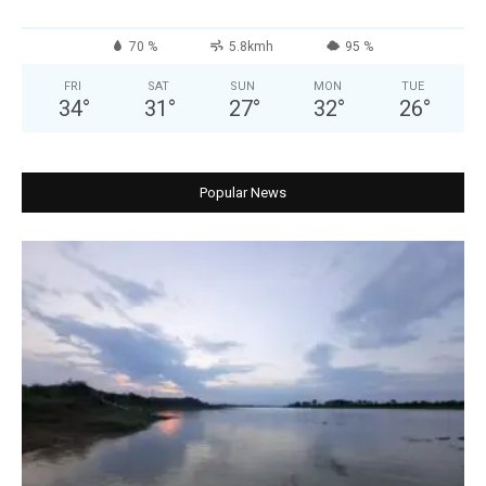
70 %
5.8kmh
95 %
FRI
SAT
SUN
MON
TUE
34
°
31
°
27
°
32
°
26
°
Popular News