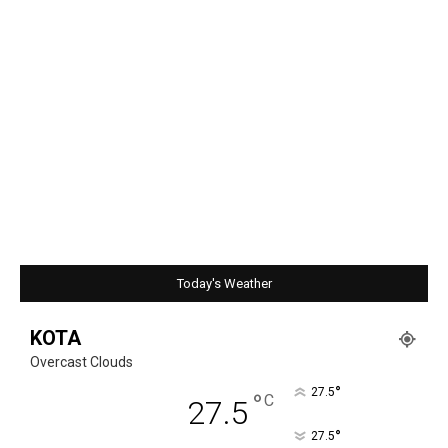
Today's Weather
KOTA
Overcast Clouds
°
27.5
°
C
27.5
°
27.5