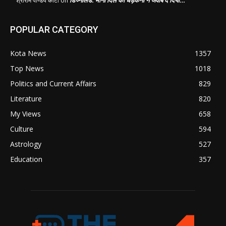
श्रीराम पाण्डेय कोटा
on
POPULAR CATEGORY
Kota News
1357
Top News
1018
Politics and Current Affairs
829
Literature
820
My Views
658
Culture
594
Astrology
527
Education
357