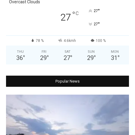
Overcast Clouds
°
27
°
C
27
°
27
78 %
4.6kmh
100 %
THU
FRI
SAT
SUN
MON
36
°
29
°
27
°
29
°
31
°
Popular News