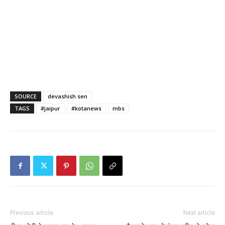
SOURCE
devashish sen
TAGS
#jaipur
#kotanews
mbs
Previous article
Next article