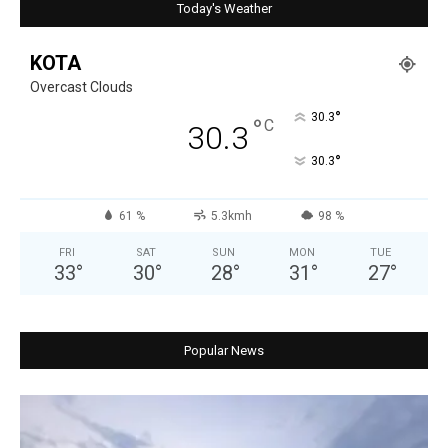
Today's Weather
KOTA
Overcast Clouds
°
30.3
°
C
30.3
°
30.3
61 %
5.3kmh
98 %
FRI
SAT
SUN
MON
TUE
33
°
30
°
28
°
31
°
27
°
Popular News