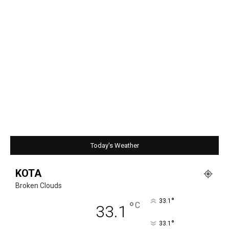
Today's Weather
KOTA
Broken Clouds
°
33.1
°
C
33.1
°
33.1