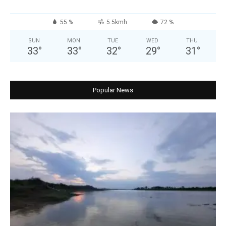
55 %
5.5kmh
72 %
SUN
MON
TUE
WED
THU
33
°
33
°
32
°
29
°
31
°
Popular News