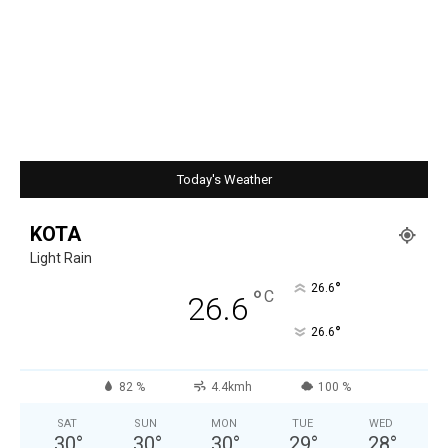
Today's Weather
KOTA
Light Rain
°
26.6
°
C
26.6
°
26.6
82 %
4.4kmh
100 %
SAT
SUN
MON
TUE
WED
30
°
30
°
30
°
29
°
28
°