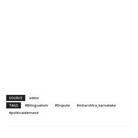
SOURCE
editor
TAGS
#Bilingualism
#Dispute
#mharshtra_karnataka
#politicaldemand