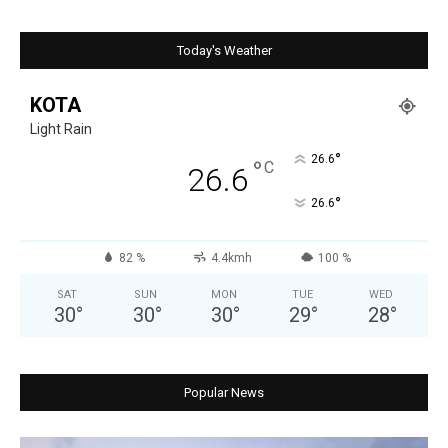
Today's Weather
KOTA
Light Rain
°
26.6
°
C
26.6
°
26.6
82 %
4.4kmh
100 %
SAT
SUN
MON
TUE
WED
30
°
30
°
30
°
29
°
28
°
Popular News