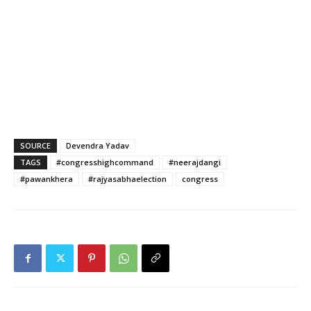
SOURCE
Devendra Yadav
TAGS
#congresshighcommand
#neerajdangi
#pawankhera
#rajyasabhaelection
congress