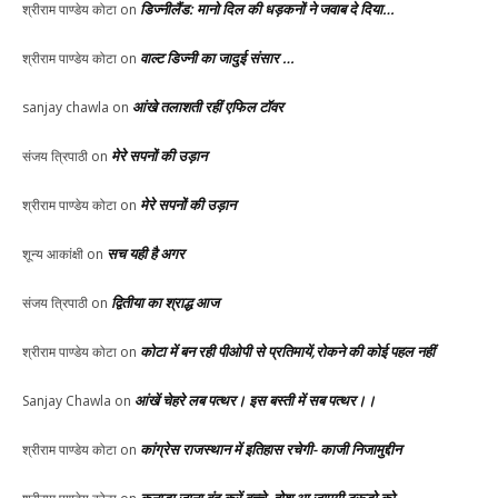
डिज्नीलैंड: मानो दिल की धड़कनों ने जवाब दे दिया…
श्रीराम पाण्डेय कोटा
on
वाल्ट डिज्नी का जादुई संसार …
श्रीराम पाण्डेय कोटा
on
आंखे तलाशती रहीं एफिल टॉवर
sanjay chawla
on
मेरे सपनों की उड़ान
संजय त्रिपाठी
on
मेरे सपनों की उड़ान
श्रीराम पाण्डेय कोटा
on
सच यही है अगर
शून्य आकांक्षी
on
द्वितीया का श्राद्ध आज
संजय त्रिपाठी
on
कोटा में बन रही पीओपी से प्रतिमायें,रोकने की कोई पहल नहीं
श्रीराम पाण्डेय कोटा
on
आंखें चेहरे लब पत्थर। इस बस्ती में सब पत्थर।।
Sanjay Chawla
on
कांग्रेस राजस्थान में इतिहास रचेगी- काजी निजामुद्दीन
श्रीराम पाण्डेय कोटा
on
कनाडा जाना बंद करें बच्चे, होश आ जाएगी ट्रूडो को