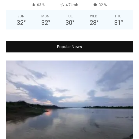
63 %
4.7kmh
32 %
SUN
MON
TUE
WED
THU
32
°
32
°
30
°
28
°
31
°
Popular News