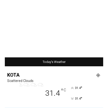
Today's Weather
KOTA
Scattered Clouds
°
31.4
°
C
31.4
°
31.4