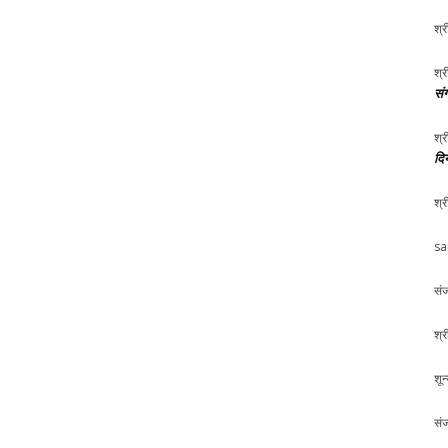
श्र
श्र
संग
श्र
दि
श्र
sa
संज
श्र
शून
संज