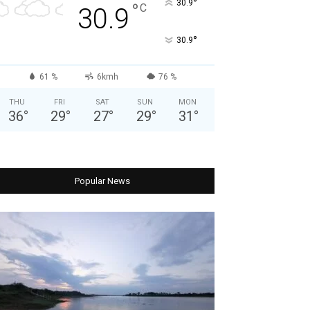
°
30.9
°
C
30.9
°
30.9
61 %
6kmh
76 %
THU
FRI
SAT
SUN
MON
36
°
29
°
27
°
29
°
31
°
Popular News