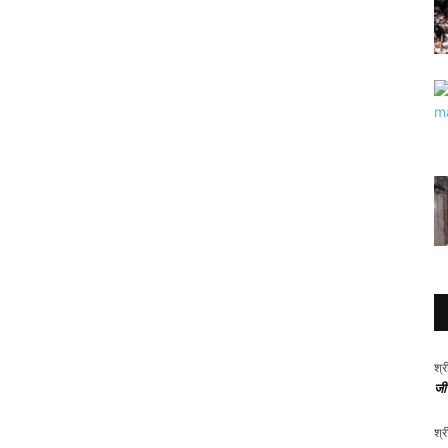
श्र
जीर
श्र