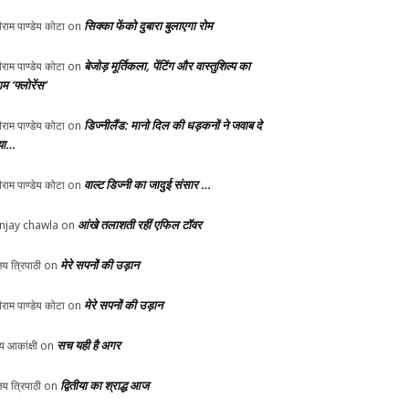
सिक्का फेंको दुबारा बुलाएगा रोम
ीराम पाण्डेय कोटा
on
बेजोड़ मूर्तिकला, पेंटिंग और वास्तुशिल्प का
ीराम पाण्डेय कोटा
on
म ‘फ्लोरेंस’
डिज्नीलैंड: मानो दिल की धड़कनों ने जवाब दे
ीराम पाण्डेय कोटा
on
या…
वाल्ट डिज्नी का जादुई संसार …
ीराम पाण्डेय कोटा
on
आंखे तलाशती रहीं एफिल टॉवर
njay chawla
on
मेरे सपनों की उड़ान
य त्रिपाठी
on
मेरे सपनों की उड़ान
ीराम पाण्डेय कोटा
on
सच यही है अगर
्य आकांक्षी
on
द्वितीया का श्राद्ध आज
य त्रिपाठी
on