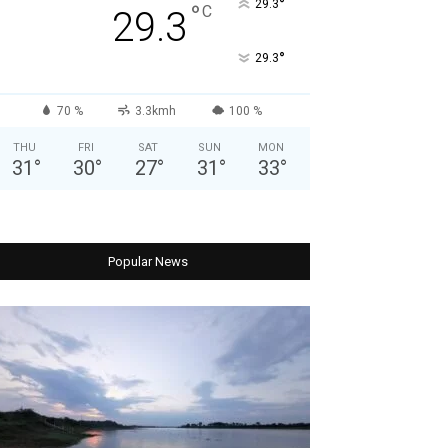
°
29.3
°
C
29.3
°
29.3
70 %
3.3kmh
100 %
THU
FRI
SAT
SUN
MON
31
°
30
°
27
°
31
°
33
°
Popular News