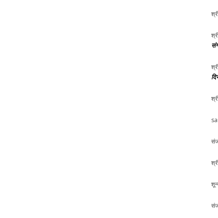
श्र
श्र
संग
श्र
दि
श्र
sa
संज
श्र
शून
संज