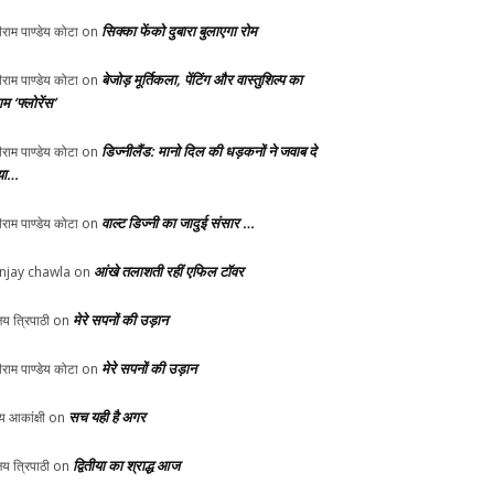
सिक्का फेंको दुबारा बुलाएगा रोम
ीराम पाण्डेय कोटा
on
बेजोड़ मूर्तिकला, पेंटिंग और वास्तुशिल्प का
ीराम पाण्डेय कोटा
on
म ‘फ्लोरेंस’
डिज्नीलैंड: मानो दिल की धड़कनों ने जवाब दे
ीराम पाण्डेय कोटा
on
या…
वाल्ट डिज्नी का जादुई संसार …
ीराम पाण्डेय कोटा
on
आंखे तलाशती रहीं एफिल टॉवर
njay chawla
on
मेरे सपनों की उड़ान
य त्रिपाठी
on
मेरे सपनों की उड़ान
ीराम पाण्डेय कोटा
on
सच यही है अगर
्य आकांक्षी
on
द्वितीया का श्राद्ध आज
य त्रिपाठी
on