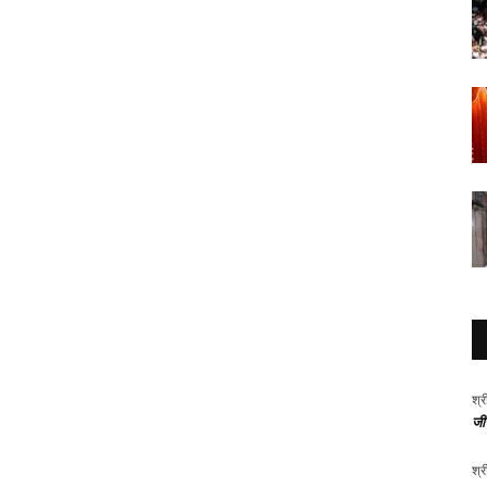
श्र
जीर
श्र