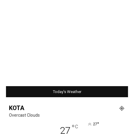
Today's Weather
KOTA
Overcast Clouds
°
27
°
C
27