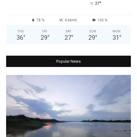
°
27
78 %
4.6kmh
100 %
THU
FRI
SAT
SUN
MON
36
°
29
°
27
°
29
°
31
°
Popular News