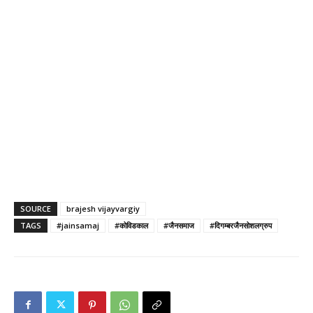
SOURCE
brajesh vijayvargiy
TAGS
#jainsamaj
#कोविडकाल
#जैनसमाज
#दिगम्बरजैनसोशलग्रुप