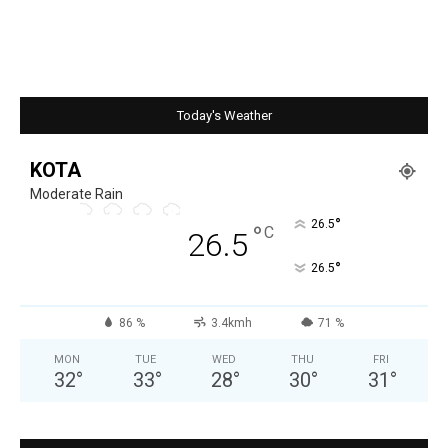
Today's Weather
KOTA
Moderate Rain
°
26.5
°
C
26.5
°
26.5
86 %
3.4kmh
71 %
MON
TUE
WED
THU
FRI
32
°
33
°
28
°
30
°
31
°