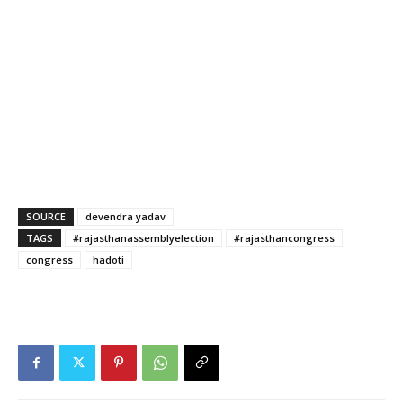
SOURCE
devendra yadav
TAGS
#rajasthanassemblyelection
#rajasthancongress
congress
hadoti