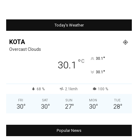
Today's Weather
KOTA
Overcast Clouds
°
30.1
°
C
30.1
°
30.1
68 %
2.1kmh
100 %
FRI
SAT
SUN
MON
TUE
30
°
30
°
27
°
30
°
28
°
Popular News