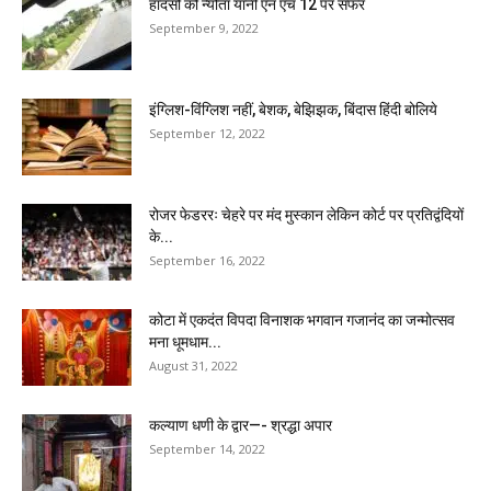
हादसों को न्यौता यानी एन एच 12 पर सफर
September 9, 2022
इंग्लिश-विंग्लिश नहीं, बेशक, बेझिझक, बिंदास हिंदी बोलिये
September 12, 2022
रोजर फेडररः चेहरे पर मंद मुस्कान लेकिन कोर्ट पर प्रतिद्वंदियों
के...
September 16, 2022
कोटा में एकदंत विपदा विनाशक भगवान गजानंद का जन्मोत्सव
मना धूमधाम...
August 31, 2022
कल्याण धणी के द्वार—- श्रद्धा अपार
September 14, 2022