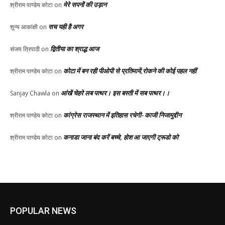
मेरे सपनों की उड़ान
श्रीराम पाण्डेय कोटा
on
सच यही है अगर
शून्य आकांक्षी
on
द्वितीया का श्राद्ध आज
संजय त्रिपाठी
on
कोटा में बन रही पीओपी से प्रतिमायें,रोकने की कोई पहल नहीं
श्रीराम पाण्डेय कोटा
on
आंखें चेहरे लब पत्थर। इस बस्ती में सब पत्थर।।
Sanjay Chawla
on
कांग्रेस राजस्थान में इतिहास रचेगी- काजी निजामुद्दीन
श्रीराम पाण्डेय कोटा
on
कनाडा जाना बंद करें बच्चे, होश आ जाएगी ट्रूडो को
श्रीराम पाण्डेय कोटा
on
POPULAR NEWS