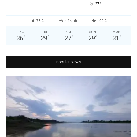
°
27
78 %
4.6kmh
100 %
THU
FRI
SAT
SUN
MON
36
°
29
°
27
°
29
°
31
°
Popular News