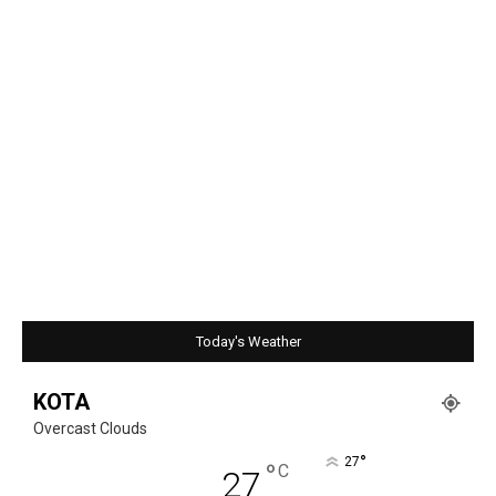
Today's Weather
KOTA
Overcast Clouds
°
27
°
C
27