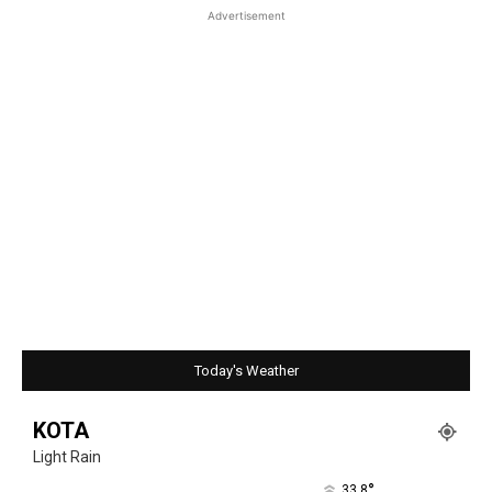
Advertisement
Today's Weather
KOTA
Light Rain
°
33.8