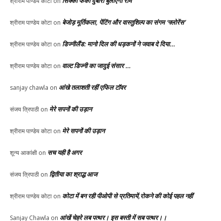
सिक्का फेंको दुबारा बुलाएगा रोम
श्रीराम पाण्डेय कोटा
on
बेजोड़ मूर्तिकला, पेंटिंग और वास्तुशिल्प का संगम ‘फ्लोरेंस’
श्रीराम पाण्डेय कोटा
on
डिज्नीलैंड: मानो दिल की धड़कनों ने जवाब दे दिया…
श्रीराम पाण्डेय कोटा
on
वाल्ट डिज्नी का जादुई संसार …
श्रीराम पाण्डेय कोटा
on
आंखे तलाशती रहीं एफिल टॉवर
sanjay chawla
on
मेरे सपनों की उड़ान
संजय त्रिपाठी
on
मेरे सपनों की उड़ान
श्रीराम पाण्डेय कोटा
on
सच यही है अगर
शून्य आकांक्षी
on
द्वितीया का श्राद्ध आज
संजय त्रिपाठी
on
कोटा में बन रही पीओपी से प्रतिमायें,रोकने की कोई पहल नहीं
श्रीराम पाण्डेय कोटा
on
आंखें चेहरे लब पत्थर। इस बस्ती में सब पत्थर।।
Sanjay Chawla
on