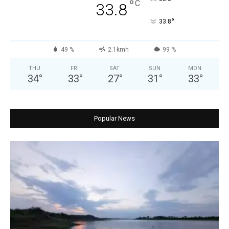
°
C
33.8
°
33.8
49 %
2.1kmh
99 %
THU
FRI
SAT
SUN
MON
34
°
33
°
27
°
31
°
33
°
Popular News