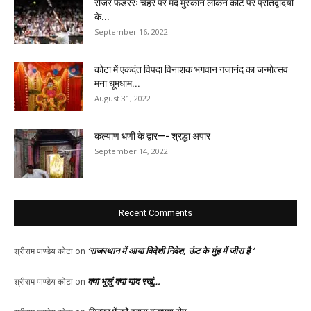
रोजर फेडररः चेहरे पर मंद मुस्कान लेकिन कोर्ट पर प्रतिद्वंदियों
के...
September 16, 2022
कोटा में एकदंत विपदा विनाशक भगवान गजानंद का जन्मोत्सव
मना धूमधाम...
August 31, 2022
कल्याण धणी के द्वार—- श्रद्धा अपार
September 14, 2022
Recent Comments
‘राजस्थान में आया विदेशी निवेश, ऊंट के मुंह में जीरा है ‘
श्रीराम पाण्डेय कोटा
on
क्या भूलूं क्या याद रखूं…
श्रीराम पाण्डेय कोटा
on