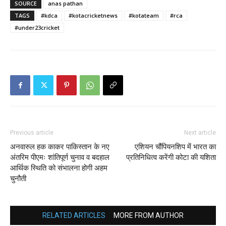
SOURCE
anas pathan
TAGS
#kdca
#kotacricketnews
#kotateam
#rca
#under23cricket
Previous article
Next article
अनवारुल हक काकर पाकिस्तान के नए
एशियन चौंपियनशिप में भारत का
अंतरिम पीएमः शांतिपूर्ण चुनाव व बदहाल
प्रतिनिधित्व करेंगी कोटा की यशिता
आर्थिक स्थिति को संभालना होगी अहम
चुनौती
RELATED ARTICLES
MORE FROM AUTHOR